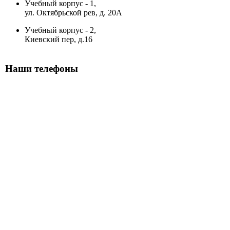
Учебный корпус - 1
,
ул. Октябрьской рев, д. 20А
Учебный корпус - 2
,
Киевский пер, д.16
Наши телефоны
Приемная
☎
+7 (4812) 38-21-57
Учебно-методический отдел
☎
+7 (4812) 64-38-08
Повышение квалификации и переподготовка
☎
+7 (4812) 64-38-08