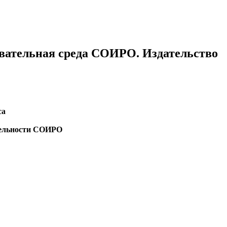
вательная среда СОИРО. Издательство
са
тельности СОИРО