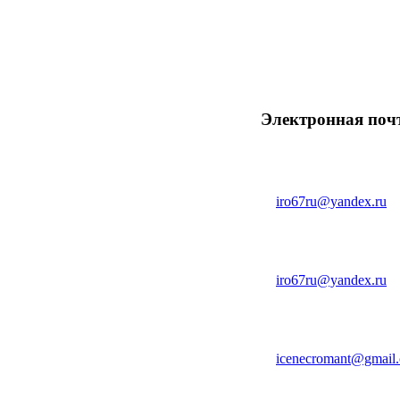
Электронная поч
Приемная
✉
iro67ru@yandex.ru
Учебно-методический 
✉
iro67ru@yandex.ru
ИС "67Регион". Техп
✉
icenecromant@gmail