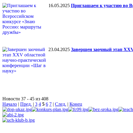
16.05.2025
Приглашаем к участию во В
23.04.2025
Завершен заочный этап XXV
Новости 37 - 45 из 408
Начало
|
Пред.
|
3
4
5
6
7
|
След.
|
Конец