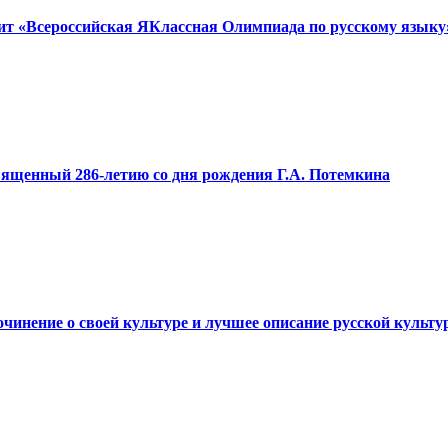
дит «Всероссийская ЯКлассная Олимпиада по русскому языку
вященный 286-летию со дня рождения Г.А. Потемкина
очинение о своей культуре и лучшее описание русской культ