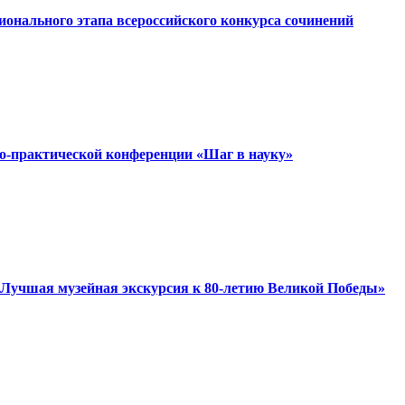
ионального этапа всероссийского конкурса сочинений
о-практической конференции «Шаг в науку»
«Лучшая музейная экскурсия к 80-летию Великой Победы»