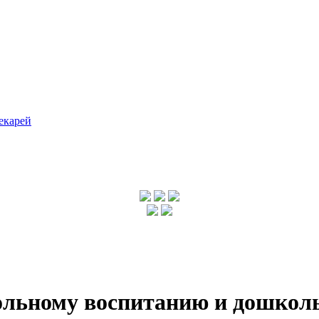
екарей
ольному воспитанию и дошколь