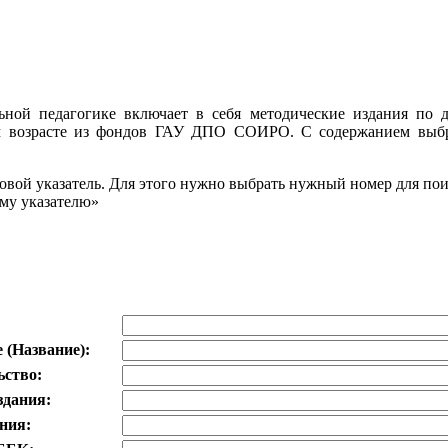
ной педагогике включает в себя методические издания по 
ом возрасте из фондов ГАУ ДПО СОИРО. С содержанием выб
овой указатель. Для этого нужно выбрать нужный номер для по
ому указателю»
 (Название):
ьство:
здания:
ния: