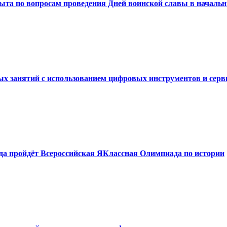
ыта по вопросам проведения Дней воинской славы в начальн
ых занятий с использованием цифровых инструментов и серв
года пройдёт Всероссийская ЯКлассная Олимпиада по истории