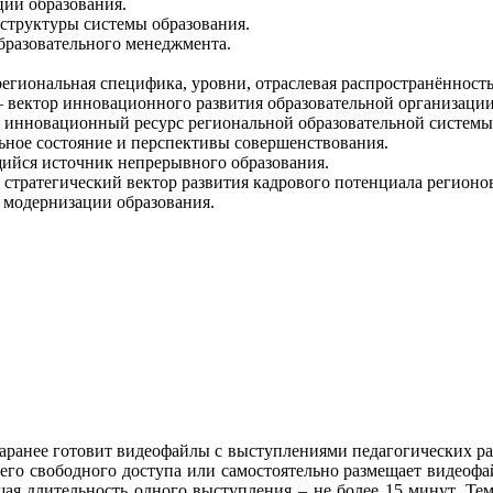
ции образования.
структуры системы образования.
бразовательного менеджмента.
региональная специфика, уровни, отраслевая распространённость
– вектор инновационного развития образовательной организации
 инновационный ресурс региональной образовательной системы
льное состояние и перспективы совершенствования.
ийся источник непрерывного образования.
стратегический вектор развития кадрового потенциала регионо
 модернизации образования.
аранее готовит видеофайлы с выступлениями педагогических ра
го свободного доступа или самостоятельно размещает видеофай
щая длительность одного выступления – не более 15 минут. Т