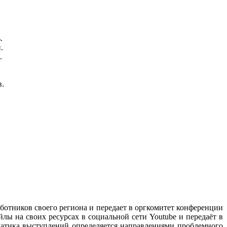
.
.
.
в.
ботников своего региона и передает в оргкомитет конференции
лы на своих ресурсах в социальной сети Youtube и передаёт в
ематика выступлений определяется направлениями проблемного