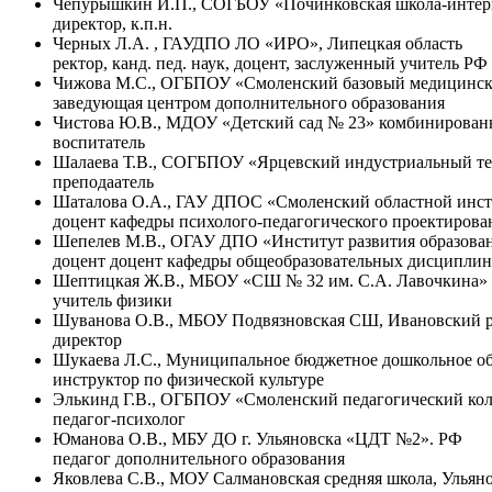
Чепурышкин И.П., СОГБОУ «Починковская школа-интерн
директор, к.п.н.
Черных Л.А. , ГАУДПО ЛО «ИРО», Липецкая область
ректор, канд. пед. наук, доцент, заслуженный учитель РФ
Чижова М.С., ОГБПОУ «Смоленский базовый медицинск
заведующая центром дополнительного образования
Чистова Ю.В., МДОУ «Детский сад № 23» комбинированно
воспитатель
Шалаева Т.В., СОГБПОУ «Ярцевский индустриальный те
преподаатель
Шаталова О.А., ГАУ ДПОС «Смоленский областной инсти
доцент кафедры психолого-педагогического проектиров
Шепелев М.В., ОГАУ ДПО «Институт развития образован
доцент доцент кафедры общеобразовательных дисциплин, 
Шептицкая Ж.В., МБОУ «СШ № 32 им. С.А. Лавочкина» ,
учитель физики
Шуванова О.В., МБОУ Подвязновская СШ, Ивановский 
директор
Шукаева Л.С., Муниципальное бюджетное дошкольное обр
инструктор по физической культуре
Элькинд Г.В., ОГБПОУ «Смоленский педагогический ко
педагог-психолог
Юманова О.В., МБУ ДО г. Ульяновска «ЦДТ №2». РФ
педагог дополнительного образования
Яковлева С.В., МОУ Салмановская средняя школа, Ульяно