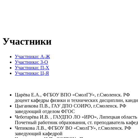
Участники
Участники: А-Ж
Участники: З-О
Участники: П-Х
Участники: Ц-Я
Царёва Е.А., ФГБОУ ВПО «СмолГУ», г.Смоленск. РФ
доцент кафедры физики и технических дисциплин, канди
Цыганкова П.В., ГАУ ДПО СОИРО, г.Смоленск. РФ
заведующий отделом ФГОС
Чеботарёва И.В. , ГАУДПО ЛО «ИРО», Липецкая область
Почетный работник образования, ст. преподаватель каф
Чепикова Л.В., ФГБОУ ВО «СмолГУ», г.Смоленск. РФ
заведующий кафедрой