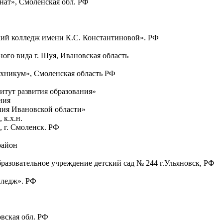
ат», Смоленская обл. РФ
ий колледж имени К.С. Константиновой». РФ
го вида г. Шуя, Ивановская область
хникум», Смоленская область РФ
тут развития образования»
ания
ия Ивановской области»
к.х.н.
 г. Смоленск. РФ
район
азовательное учреждение детский сад № 244 г.Ульяновск, РФ
лледж». РФ
вская обл. РФ