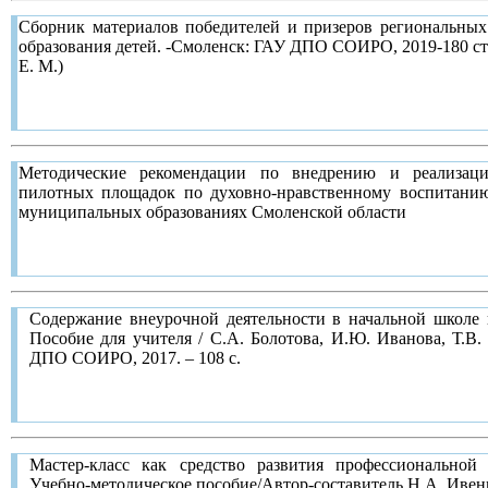
Сборник материалов победителей и призеров региональных
образования детей. -Смоленск: ГАУ ДПО СОИРО, 2019-180 стр
Е. М.)
Методические рекомендации по внедрению и реализаци
пилотных площадок по духовно-нравственному воспитанию
муниципальных образованиях Смоленской области
Содержание внеурочной деятельности в начальной школе
Пособие для учителя / С.А. Болотова, И.Ю. Иванова, Т.В
ДПО СОИРО, 2017. – 108 с.
В книге раскрыты теоретические и нормативно-правовые 
примерный план внеурочной деятельности, описана модель
Мастер-класс как средство развития профессиональной 
деятельности, указаны адреса педагогического опыта. Посо
Учебно-методическое пособие/Автор-составитель Н.А. Иве