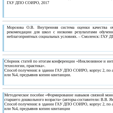
ГАУ ДПО СОИРО, 2017
Рассмотрено и одобрено на заседании кафедры психолого-пе
СОИРО (протокол № 9 от 19.12.2017 г.)
Данное пособие включает в себя краткое содержание
монографий, пособий, статей), посвященных пробл
Морозова О.В. Внутренняя система оценки качества об
педагогической компетенции педагогов.
рекомендации для школ с низкими результатами обучен
Рассмотрено и одобрено на заседании кафедры психолого-пе
неблагоприятных социальных условиях. – Смоленск: ГАУ 
СОИРО (протокол № 9 от 19.12.2017 г.)
Методические материалы предназначены для директоров и за
результатами обучения и школ, функционирующих в небл
Сборник статей по итогам конференции «Инклюзивное и инт
также сотрудников муниципальных образовательных ц
технологии, практика».
качества образования.
Способ получения: в здании ГАУ ДПО СОИРО, корпус 2, по ад
Представленные материалы помогут разработать нормативну
или №4, предъявив копию квитанции.
части оценки качества образования в соответствии с треб
актов в сфере образования, выстроить внутреннюю систем
внутренний мониторинг качества образования.
Методическое пособие «Формирование навыков связной моно
старшего дошкольного возраста» (авторы-составители: В.В. Я
Способ получения: в здании ГАУ ДПО СОИРО, корпус 2, по ад
или №4, предъявив копию квитанции