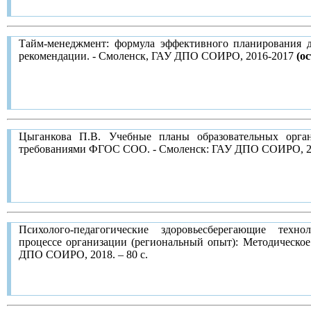
Тайм-менеджмент: формула эффективного планирования д
рекомендации. - Смоленск, ГАУ ДПО СОИРО, 2016-2017
(о
(каб. 208
)
Об издании: методические рекомендации знакомят с основ
Цыганкова П.В. Учебные планы образовательных орган
позволяющей организовать время и существенно повысить эф
требованиями ФГОС СОО. - Смоленск: ГАУ ДПО СОИРО, 
Рекомендации подготовлены в помощь руководител
образовательных организаций, которые хотят научиться э
достичь успехов в личностном и профессиональном саморазв
Психолого-педагогические здоровьесберегающие техно
процессе организации (региональный опыт): Методическое
ДПО СОИРО, 2018. – 80 с.
Методическое пособие содержит материал, представляю