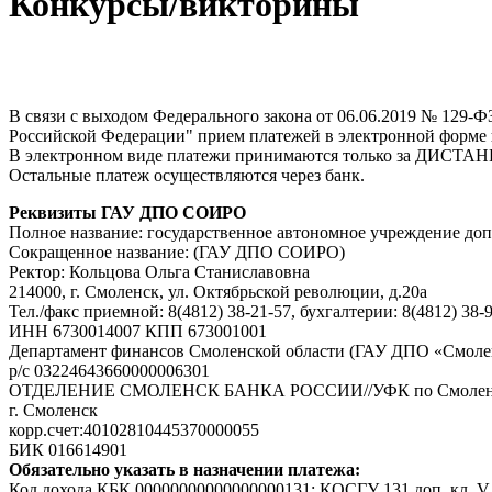
Конкурсы/викторины
В связи с выходом Федерального закона от 06.06.2019 № 129-
Российской Федерации" прием платежей в электронной форме
В электронном виде платежи принимаются только за ДИ
Остальные платеж осуществляются через банк.
Реквизиты ГАУ ДПО СОИРО
Полное название: государственное автономное учреждение до
Сокращенное название: (ГАУ ДПО СОИРО)
Ректор: Кольцова Ольга Станиславовна
214000, г. Смоленск, ул. Октябрьской революции, д.20а
Тел./факс приемной: 8(4812) 38-21-57, бухгалтерии: 8(4812) 38-
ИНН 6730014007 КПП 673001001
Департамент финансов Смоленской области (ГАУ ДПО «Смоленс
р/с 03224643660000006301
ОТДЕЛЕНИЕ СМОЛЕНСК БАНКА РОССИИ//УФК по Смоленс
г. Смоленск
корр.счет:40102810445370000055
БИК 016614901
Обязательно указать в назначении платежа:
Код дохода КБК 00000000000000000131; КОСГУ 131 доп. кл. V Р