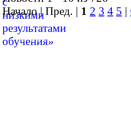
Начало | Пред. |
1
2
3
4
5
|
© 2022 • Смоленский о
образования, 