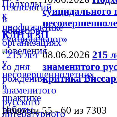
суицидального 
несовершенноле
КДН и ЗП
08.06.2026
215 л
знаменитого ру
критика Виссар
Новости 55 - 60 из 7303