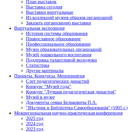
План выставок
Выставка сегодня
Выставки виртуальные
Из коллекций музеев образов.организаций
Заказать организацию выставки
Виртуальная экспозиция
История системы образования
Православное образование
Профессиональное образование
Музеи образовательных организаций
Музей дошкольного воспитания
Поддержка талантливой молодежи
Статистика
Другие материалы
Проекты. Конкурсы. Мероприятия
Cлет педагогических династий
Конкурс "Музей года"
Конкурс "Лучшая педагогическая династия"
Музей в музее
Документы семьи Бельковича П.А.
"Вѣстник и Библiотека Самообразованiя" (1905 г.)
Межрегиональная научно-практическая конференция
2025 год
2024 год
2023 год