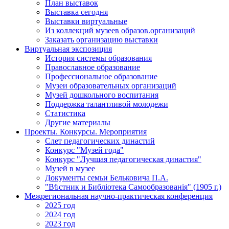
План выставок
Выставка сегодня
Выставки виртуальные
Из коллекций музеев образов.организаций
Заказать организацию выставки
Виртуальная экспозиция
История системы образования
Православное образование
Профессиональное образование
Музеи образовательных организаций
Музей дошкольного воспитания
Поддержка талантливой молодежи
Статистика
Другие материалы
Проекты. Конкурсы. Мероприятия
Cлет педагогических династий
Конкурс "Музей года"
Конкурс "Лучшая педагогическая династия"
Музей в музее
Документы семьи Бельковича П.А.
"Вѣстник и Библiотека Самообразованiя" (1905 г.)
Межрегиональная научно-практическая конференция
2025 год
2024 год
2023 год