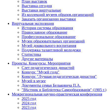
План выставок
Выставка сегодня
Выставки виртуальные
Из коллекций музеев образов.организаций
Заказать организацию выставки
Виртуальная экспозиция
История системы образования
Православное образование
Профессиональное образование
Музеи образовательных организаций
Музей дошкольного воспитания
Поддержка талантливой молодежи
Статистика
Другие материалы
Проекты. Конкурсы. Мероприятия
Cлет педагогических династий
Конкурс "Музей года"
Конкурс "Лучшая педагогическая династия"
Музей в музее
Документы семьи Бельковича П.А.
"Вѣстник и Библiотека Самообразованiя" (1905 г.)
Межрегиональная научно-практическая конференция
2025 год
2024 год
2023 год