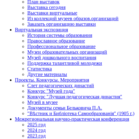
План выставок
Выставка сегодня
Выставки виртуальные
Из коллекций музеев образов.организаций
Заказать организацию выставки
Виртуальная экспозиция
История системы образования
Православное образование
Профессиональное образование
Музеи образовательных организаций
Музей дошкольного воспитания
Поддержка талантливой молодежи
Статистика
Другие материалы
Проекты. Конкурсы. Мероприятия
Cлет педагогических династий
Конкурс "Музей года"
Конкурс "Лучшая педагогическая династия"
Музей в музее
Документы семьи Бельковича П.А.
"Вѣстник и Библiотека Самообразованiя" (1905 г.)
Межрегиональная научно-практическая конференция
2025 год
2024 год
2023 год