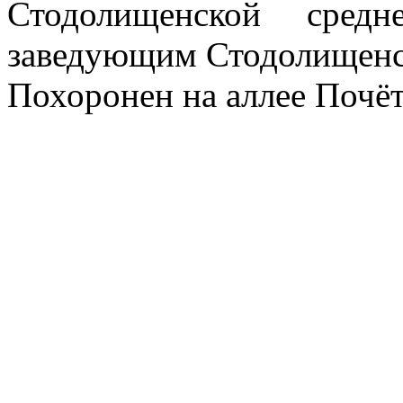
Стодолищенской сре
заведующим Стодолищен
Похоронен на аллее Почё