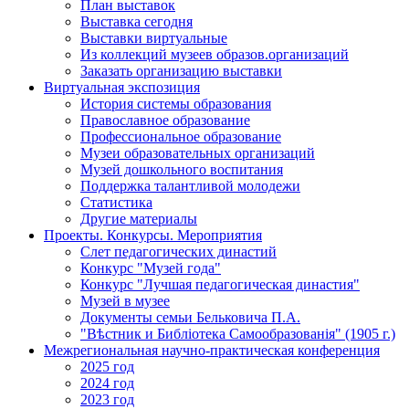
План выставок
Выставка сегодня
Выставки виртуальные
Из коллекций музеев образов.организаций
Заказать организацию выставки
Виртуальная экспозиция
История системы образования
Православное образование
Профессиональное образование
Музеи образовательных организаций
Музей дошкольного воспитания
Поддержка талантливой молодежи
Статистика
Другие материалы
Проекты. Конкурсы. Мероприятия
Cлет педагогических династий
Конкурс "Музей года"
Конкурс "Лучшая педагогическая династия"
Музей в музее
Документы семьи Бельковича П.А.
"Вѣстник и Библiотека Самообразованiя" (1905 г.)
Межрегиональная научно-практическая конференция
2025 год
2024 год
2023 год