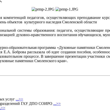
.
ния компетенций педагогов, осуществляющих преподавание ку
чень объектов культурного наследия Смоленской области
иональной системы образования: педагоги, осуществляющие 
анизацией духовно-нравственного воспитания обучающихся, мун
турно-образовательная программа «Духовные памятники Смоленск
Е.А. Боброва рассказала об идее создания пособия, особеннос
азовательном процессе. В завершение презентации участники см
Духовные памятники Смоленского края».
ных услуг
...>>
 подразделений ГАУ ДПО СОИРО
...>>
..>>