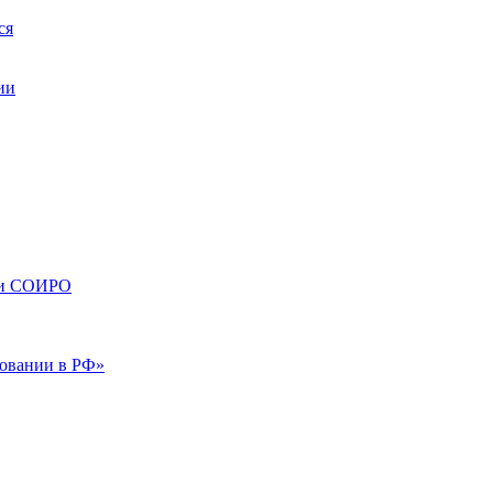
ся
ии
сти СОИРО
зовании в РФ»