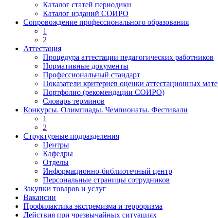
Каталог статей периодики
Каталог изданий СОИРО
Сопровождение профессионального образования
1
2
Аттестация
Процедура аттестации педагогических работников
Нормативные документы
Профессиональный стандарт
Показатели критериев оценки аттестационных мат
Портфолио (рекомендации СОИРО)
Словарь терминов
Конкурсы. Олимпиады. Чемпионаты. Фестивали
1
2
Структурные подразделения
Центры
Кафедры
Отделы
Информационно-библиотечный центр
Персональные страницы сотрудников
Закупки товаров и услуг
Вакансии
Профилактика экстремизма и терроризма
Действия при чрезвычайных ситуациях