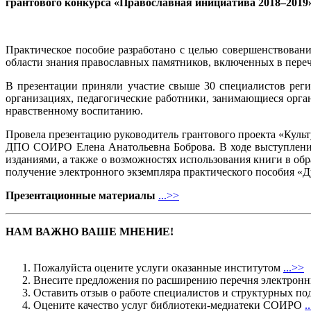
грантового конкурса «Православная инициатива 2018–2019»
Практическое пособие разработано с целью совершенствова
области знания православных памятников, включенных в пере
В презентации приняли участие свыше 30 специалистов рег
организациях, педагогические работники, занимающиеся орг
нравственному воспитанию.
Провела презентацию руководитель грантового проекта «Куль
ДПО СОИРО Елена Анатольевна Боброва. В ходе выступления 
изданиями, а также о возможностях использования книги в обр
получение электронного экземпляра практического пособия «
Презентационные материалы
...>>
НАМ ВАЖНО ВАШЕ МНЕНИЕ!
Пожалуйста оцените услуги оказанные институтом
...>>
Внесите предложения по расширению перечня электрон
Оставить отзыв о работе специалистов и структурных
Оцените качество услуг библиотеки-медиатеки СОИРО
.