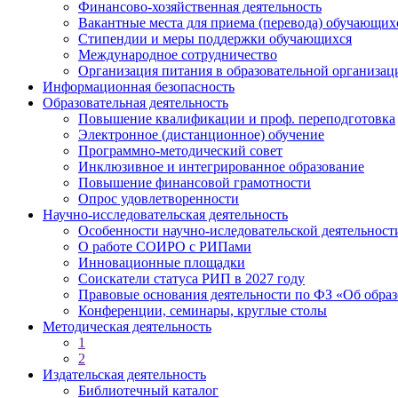
Финансово-хозяйственная деятельность
Вакантные места для приема (перевода) обучающих
Стипендии и меры поддержки обучающихся
Международное сотрудничество
Организация питания в образовательной организац
Информационная безопасность
Образовательная деятельность
Повышение квалификации и проф. переподготовка
Электронное (дистанционное) обучение
Программно-методический совет
Инклюзивное и интегрированное образование
Повышение финансовой грамотности
Опрос удовлетворенности
Научно-исследовательская деятельность
Особенности научно-иследовательской деятельно
О работе СОИРО с РИПами
Инновационные площадки
Соискатели статуса РИП в 2027 году
Правовые основания деятельности по ФЗ «Об обра
Конференции, семинары, круглые столы
Методическая деятельность
1
2
Издательская деятельность
Библиотечный каталог