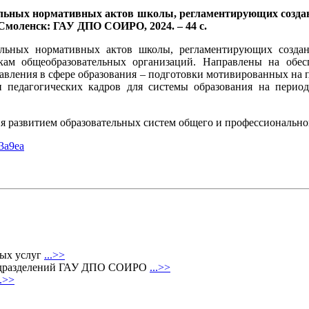
ьных нормативных актов школы, регламентирующих создание
 Смоленск: ГАУ ДПО СОИРО, 2024. – 44 с.
льных нормативных актов школы, регламентирующих создани
икам общеобразовательных организаций. Направлены на обе
равления в сфере образования – подготовки мотивированных н
и педагогических кадров для системы образования на период
ия развитием образовательных систем общего и профессиональн
3a9ea
ных услуг
...>>
 подразделений ГАУ ДПО СОИРО
...>>
..>>