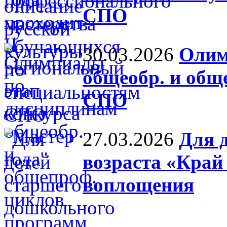
СПО
30.03.2026
Олим
общеобр. и общ
СПО
27.03.2026
Для 
возраста «Край
воплощения