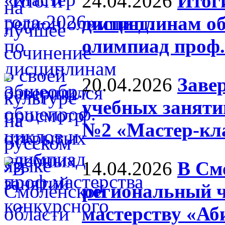
24.04.2026
Итог
дисциплинам об
олимпиад проф.
20.04.2026
Заве
учебных заняти
№2 «Мастер-кл
14.04.2026
В См
региональный ч
мастерству «А