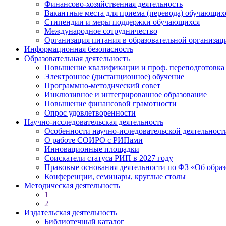
Финансово-хозяйственная деятельность
Вакантные места для приема (перевода) обучающих
Стипендии и меры поддержки обучающихся
Международное сотрудничество
Организация питания в образовательной организац
Информационная безопасность
Образовательная деятельность
Повышение квалификации и проф. переподготовка
Электронное (дистанционное) обучение
Программно-методический совет
Инклюзивное и интегрированное образование
Повышение финансовой грамотности
Опрос удовлетворенности
Научно-исследовательская деятельность
Особенности научно-иследовательской деятельно
О работе СОИРО с РИПами
Инновационные площадки
Соискатели статуса РИП в 2027 году
Правовые основания деятельности по ФЗ «Об обра
Конференции, семинары, круглые столы
Методическая деятельность
1
2
Издательская деятельность
Библиотечный каталог