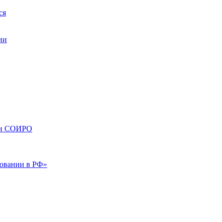
ся
ии
сти СОИРО
зовании в РФ»