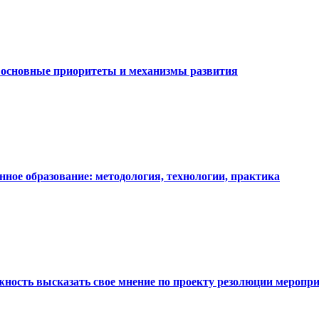
: основные приоритеты и механизмы развития
ное образование: методология, технологии, практика
жность высказать свое мнение по проекту резолюции меропр