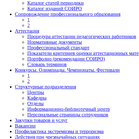
Каталог статей периодики
Каталог изданий СОИРО
Сопровождение профессионального образования
1
2
Аттестация
Процедура аттестации педагогических работников
Нормативные документы
Профессиональный стандарт
Показатели критериев оценки аттестационных мат
Портфолио (рекомендации СОИРО)
Словарь терминов
Конкурсы. Олимпиады. Чемпионаты. Фестивали
1
2
Структурные подразделения
Центры
Кафедры
Отделы
Информационно-библиотечный центр
Персональные страницы сотрудников
Закупки товаров и услуг
Вакансии
Профилактика экстремизма и терроризма
Действия при чрезвычайных ситуациях