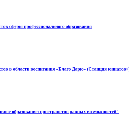
стов сферы профессионального образования
стов в области воспитания «Благо Дарю» (Станция юннатов»
ивное образование: пространство равных возможностей"