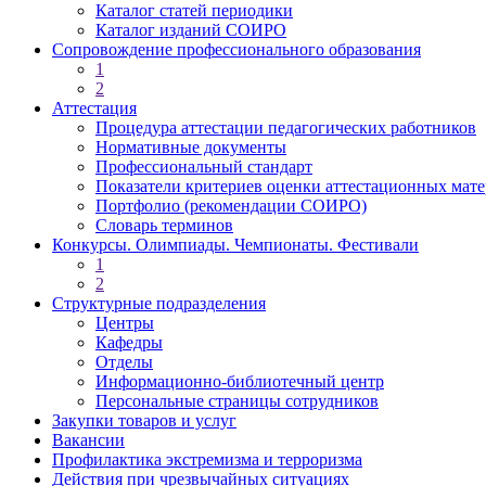
Каталог статей периодики
Каталог изданий СОИРО
Сопровождение профессионального образования
1
2
Аттестация
Процедура аттестации педагогических работников
Нормативные документы
Профессиональный стандарт
Показатели критериев оценки аттестационных мат
Портфолио (рекомендации СОИРО)
Словарь терминов
Конкурсы. Олимпиады. Чемпионаты. Фестивали
1
2
Структурные подразделения
Центры
Кафедры
Отделы
Информационно-библиотечный центр
Персональные страницы сотрудников
Закупки товаров и услуг
Вакансии
Профилактика экстремизма и терроризма
Действия при чрезвычайных ситуациях