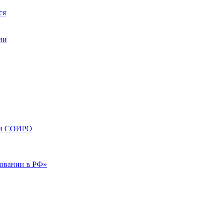
ся
ии
сти СОИРО
зовании в РФ»