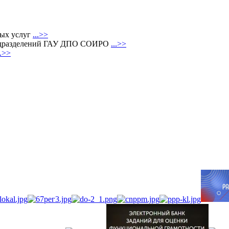
ных услуг
...>>
 подразделений ГАУ ДПО СОИРО
...>>
..>>