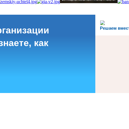
рганизации
Решаем вмес
наете, как