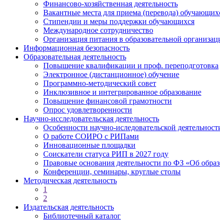
Финансово-хозяйственная деятельность
Вакантные места для приема (перевода) обучающих
Стипендии и меры поддержки обучающихся
Международное сотрудничество
Организация питания в образовательной организац
Информационная безопасность
Образовательная деятельность
Повышение квалификации и проф. переподготовка
Электронное (дистанционное) обучение
Программно-методический совет
Инклюзивное и интегрированное образование
Повышение финансовой грамотности
Опрос удовлетворенности
Научно-исследовательская деятельность
Особенности научно-иследовательской деятельно
О работе СОИРО с РИПами
Инновационные площадки
Соискатели статуса РИП в 2027 году
Правовые основания деятельности по ФЗ «Об обра
Конференции, семинары, круглые столы
Методическая деятельность
1
2
Издательская деятельность
Библиотечный каталог