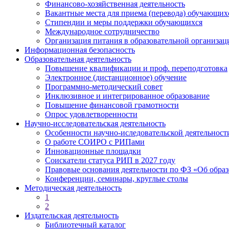
Финансово-хозяйственная деятельность
Вакантные места для приема (перевода) обучающих
Стипендии и меры поддержки обучающихся
Международное сотрудничество
Организация питания в образовательной организац
Информационная безопасность
Образовательная деятельность
Повышение квалификации и проф. переподготовка
Электронное (дистанционное) обучение
Программно-методический совет
Инклюзивное и интегрированное образование
Повышение финансовой грамотности
Опрос удовлетворенности
Научно-исследовательская деятельность
Особенности научно-иследовательской деятельно
О работе СОИРО с РИПами
Инновационные площадки
Соискатели статуса РИП в 2027 году
Правовые основания деятельности по ФЗ «Об обра
Конференции, семинары, круглые столы
Методическая деятельность
1
2
Издательская деятельность
Библиотечный каталог