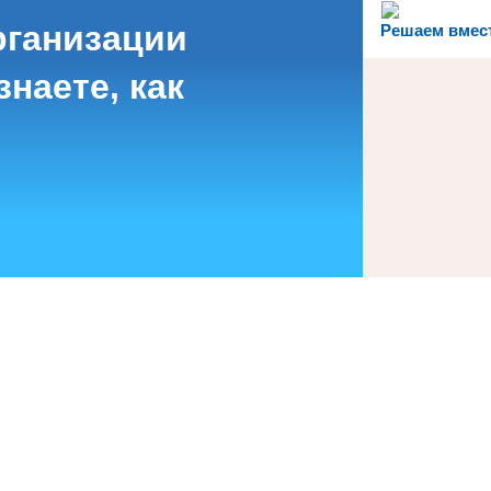
рганизации
Решаем вмес
наете, как