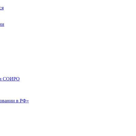
ся
ии
сти СОИРО
зовании в РФ»