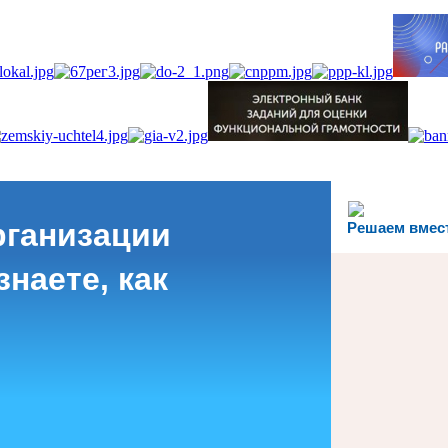
рганизации
Решаем вмес
наете, как