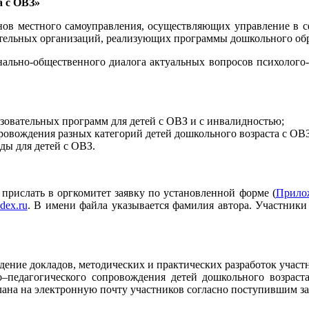
а с ОВЗ»
нов местного самоуправления, осуществляющих управление в с
ательных организаций, реализующих программы дошкольного об
ально-общественного диалога актуальных вопросов психолого-
зовательных программ для детей с ОВЗ и с инвалидностью;
ровождения разных категорий детей дошкольного возраста с ОВЗ
ды для детей с ОВЗ.
 прислать в оргкомитет заявку по установленной форме (
Прило
dex.ru
. В имени файла указывается фамилия автора. Участники
ждение докладов, методических и практических разработок участ
–педагогического сопровождения детей дошкольного возраста
слана на электронную почту участников согласно поступившим за