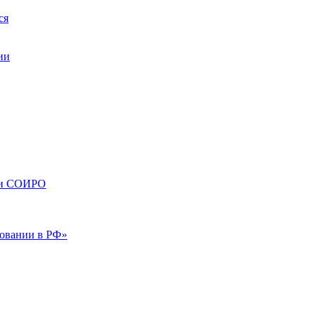
ся
ии
сти СОИРО
зовании в РФ»