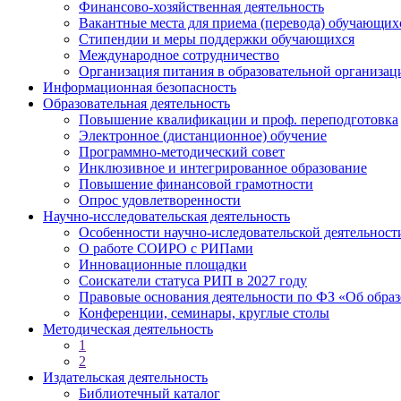
Финансово-хозяйственная деятельность
Вакантные места для приема (перевода) обучающих
Стипендии и меры поддержки обучающихся
Международное сотрудничество
Организация питания в образовательной организац
Информационная безопасность
Образовательная деятельность
Повышение квалификации и проф. переподготовка
Электронное (дистанционное) обучение
Программно-методический совет
Инклюзивное и интегрированное образование
Повышение финансовой грамотности
Опрос удовлетворенности
Научно-исследовательская деятельность
Особенности научно-иследовательской деятельно
О работе СОИРО с РИПами
Инновационные площадки
Соискатели статуса РИП в 2027 году
Правовые основания деятельности по ФЗ «Об обра
Конференции, семинары, круглые столы
Методическая деятельность
1
2
Издательская деятельность
Библиотечный каталог