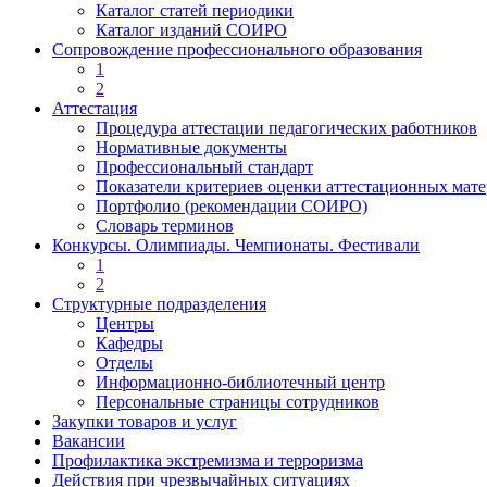
Каталог статей периодики
Каталог изданий СОИРО
Сопровождение профессионального образования
1
2
Аттестация
Процедура аттестации педагогических работников
Нормативные документы
Профессиональный стандарт
Показатели критериев оценки аттестационных мат
Портфолио (рекомендации СОИРО)
Словарь терминов
Конкурсы. Олимпиады. Чемпионаты. Фестивали
1
2
Структурные подразделения
Центры
Кафедры
Отделы
Информационно-библиотечный центр
Персональные страницы сотрудников
Закупки товаров и услуг
Вакансии
Профилактика экстремизма и терроризма
Действия при чрезвычайных ситуациях