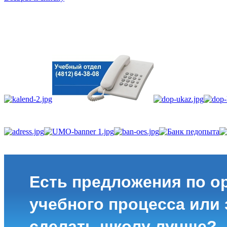
Есть предложения по о
учебного процесса или з
сделать школу лучше?