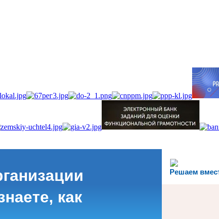
рганизации
Решаем вмес
наете, как