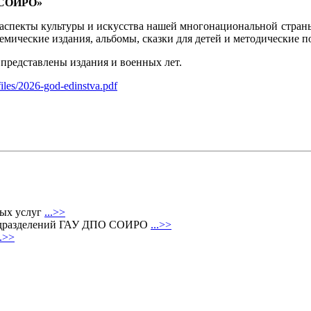
О СОИРО»
 аспекты культуры и искусства нашей многонациональной страны
емические издания, альбомы, сказки для детей и методические п
 представлены издания и военных лет.
files/2026-god-edinstva.pdf
ных услуг
...>>
 подразделений ГАУ ДПО СОИРО
...>>
..>>