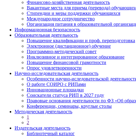
Финансово-хозяйственная деятельность
Вакантные места для приема (перевода) обучающих
Стипендии и меры поддержки обучающихся
Международное сотрудничество
Организация питания в образовательной организац
Информационная безопасность
Образовательная деятельность
Повышение квалификации и проф. переподготовка
Электронное (дистанционное) обучение
Программно-методический совет
Инклюзивное и интегрированное образование
Повышение финансовой грамотности
Опрос удовлетворенности
Научно-исследовательская деятельность
Особенности научно-иследовательской деятельно
О работе СОИРО с РИПами
Инновационные площадки
Соискатели статуса РИП в 2027 году
Правовые основания деятельности по ФЗ «Об обра
Конференции, семинары, круглые столы
Методическая деятельность
1
2
Издательская деятельность
Библиотечный каталог