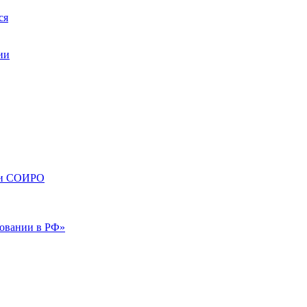
ся
ии
сти СОИРО
зовании в РФ»