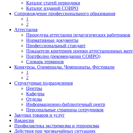
Каталог статей периодики
Каталог изданий СОИРО
Сопровождение профессионального образования
1
2
Аттестация
Процедура аттестации педагогических работников
Нормативные документы
Профессиональный стандарт
Показатели критериев оценки аттестационных мат
Портфолио (рекомендации СОИРО)
Словарь терминов
Конкурсы. Олимпиады. Чемпионаты. Фестивали
1
2
Структурные подразделения
Центры
Кафедры
Отделы
Информационно-библиотечный центр
Персональные страницы сотрудников
Закупки товаров и услуг
Вакансии
Профилактика экстремизма и терроризма
Действия при чрезвычайных ситуациях