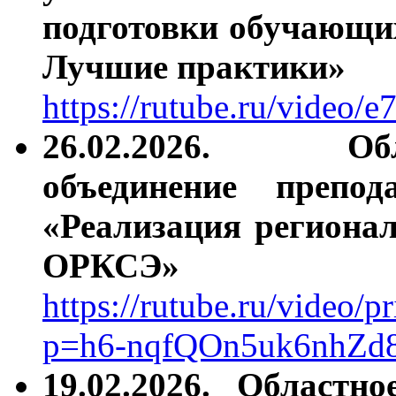
подготовки обучающих
Лучшие практики»
https://rutube.ru/video
26.02.2026. Об
объединение
препо
«Реализация региона
ОРКСЭ»
https://rutube.ru/video
p=h6-nqfQOn5uk6nhZd
19.02.2026.
Областно