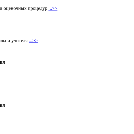
х и оценочных процедур
...>>
олы и учителя
...>>
ния
ния