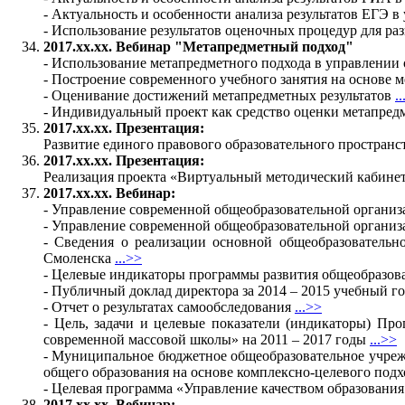
- Актуальность и особенности анализа результатов ЕГЭ 
- Использование результатов оценочных процедур для р
2017.хх.хх. Вебинар "Метапредметный подход"
- Использование метапредметного подхода в управлени
- Построение современного учебного занятия на основе 
- Оценивание достижений метапредметных результатов
.
- Индивидуальный проект как средство оценки метапре
2017.хх.хх. Презентация:
Развитие единого правового образовательного пространс
2017.хх.хх. Презентация:
Реализация проекта «Виртуальный методический кабине
2017.хх.хх. Вебинар:
- Управление современной общеобразовательной организ
- Управление современной общеобразовательной организа
- Сведения о реализации основной общеобразовательн
Смоленска
...>>
- Целевые индикаторы программы развития общеобразова
- Публичный доклад директора за 2014 – 2015 учебный г
- Отчет о результатах самообследования
...>>
- Цель, задачи и целевые показатели (индикаторы) П
современной массовой школы» на 2011 – 2017 годы
...>>
- Муниципальное бюджетное общеобразовательное учреж
общего образования на основе комплексно-целевого под
- Целевая программа «Управление качеством образова
2017.хх.хх. Вебинар: