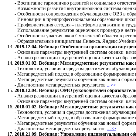
- Воспитание гармонично развитой и социально ответств
- Возможности развития внутришкольной системы оценки
- Особенности сопровождения обучающихся с ОВЗ в обр
- Инновации в предпрофессиональном образовании шко
- Профориентация сегодня – платформа для жизни и труд
- Использование результатов оценочных процедур в дея
- Особенности участия школ Смоленской области в реги
- Образовательные инициативы Яндекса. Яндекс.Учебник
2019.12.04. Вебинар:
Особенности организации внутрен
- Основные параметры внутренней системы оценки качес
- Анализ реализации внутренней оценки качества образо
2019.01.02. Вебинар:
Метапредметные результаты как 
- Технологии, условия и средства достижения обучающи
- Метапредметный подход в образовании: формирование
- Метапредметные результаты обучения как новый форм
- Диагностика метапредметных результатов
...>>
2018.12.04. Вебинар: ОМО руководителей образовател
- Анализ реализации внутренней оценки качества образо
- Основные параметры внутренней системы оценки качес
2018.01.02. Вебинар: Метапредметные результаты как
- Технологии, условия и средства достижения обучающи
- Метапредметный подход в образовании: формирование
- Метапредметные результаты обучения как новый форм
- Диагностика метапредметных результатов
...>>
2018.21.09. Вебинар: Управление индивидуальными о