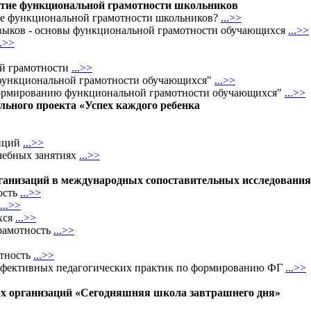
витие функциональной грамотности школьников
тие функциональной грамотности школьников?
...>>
навыков - основы функциональной грамотности обучающихся
...>>
..>>
ой грамотности
...>>
е функциональной грамотности обучающихся"
...>>
 формированию функциональной грамотности обучающихся"
...>>
ального проекта «Успех каждого ребенка
енций
...>
>
чебных занятиях
...>>
рганизаций в международных сопоставительных исследования
ость
...>>
...>>
хся
...>>
рамотность
...>>
отность
...>>
 эффективных педагогических практик по формированию ФГ
...>>
ых организаций «Сегодняшняя школа завтрашнего дня»