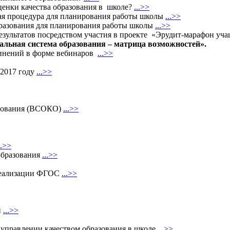
ценки качества образования в школе?
...>>
ая процедура для планирования работы школы
...>>
бразования для планирования работы школы
...>>
езультатов посредством участия в проекте «Эрудит-марафон уч
нальная система образования – матрица возможностей».
динений в форме вебинаров
...>>
 2017 году
...>>
азования (ВСОКО)
...>>
..>>
образования
...>>
реализации ФГОС
...>>
и
...>>
в управлении качеством образования в школе
...>>