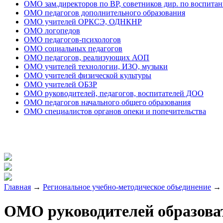
ОМО зам.директоров по ВР, советников дир. по воспитан
ОМО педагогов дополнительного образования
ОМО учителей ОРКСЭ, ОДНКНР
ОМО логопедов
ОМО педагогов-психологов
ОМО социальных педагогов
ОМО педагогов, реализующих АОП
ОМО учителей технологии, ИЗО, музыки
ОМО учителей физической культуры
ОМО учителей ОБЗР
ОМО руководителей, педагогов, воспитателей ДОО
ОМО педагогов начального общего образования
ОМО специалистов органов опеки и попечительства
Главная
→
Региональное учебно-методическое объединение
→
ОМО руководителей образова