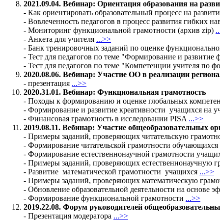
2021.09.04. Вебинар: Ориентация образования на раз
- Как ориентировать образовательный процесс на разви
- Вовлеченность педагогов в процесс развития гибких 
- Мониторинг функциональной грамотности (архив zip)
.
- Анкета для учителя
...>>
- Банк тренировочных заданий по оценке функциональн
- Тест для педагогов по теме "Формирование и развити
- Тест для педагогов по теме "Компетенции учителя по
2020.08.06. Вебинар: Участие ОО в реализации регион
- презентация
...>>
2020.31.01. Вебинар: Функциональная грамотность
- Походы к формированию и оценке глобальных компет
- Формирование и развитие креативности учащихся на у
- Финансовая грамотность в исследовании PISA
...>>
2019.08.11. Вебинар: Участие общеобразовательных о
- Примеры заданий, проверяющих читательскую грамотн
- Формирование читательской грамотности обучающихся
- Формирование естественнонаучной грамотности учащи
- Примеры заданий, проверяющих естественнонаучную г
- Развитие математической грамотности учащихся
...>>
- Примеры заданий, проверяющих математическую грам
- Обновление образовательной деятельности на основе
- Формирование функциональной грамотности
...>>
2019.22.08. Форум руководителей общеобразовательн
- Презентация модератора
...>>