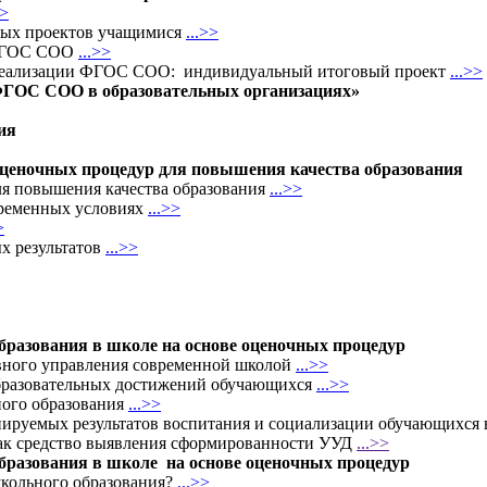
>>
ных проектов учащимися
...>>
 ФГОС СОО
...>>
х реализации ФГОС СОО:
индивидуальный итоговый проект
...>>
ФГОС СОО в образовательных организациях»
ия
оценочных процедур для повышения качества образования
ля повышения качества образования
...>>
овременных условиях
...>>
>
х результатов
...>>
бразования в школе на основе оценочных процедур
ивного управления современной школой
...>>
образовательных достижений обучающихся
...>>
ного образования
...>>
ируемых результатов воспитания и социализации обучающихся 
как средство выявления сформированности УУД
...>>
 образования в школе на основе оценочных процедур
 школьного образования?
...>>