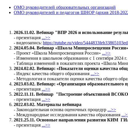
ОМО руководителей образовательных организаций
ОМО руководителей и педагогов ШНОР (архив 2018-202
2026.11.02. Вебинар "ВПР 2026 и использование резу
- презентация
...>>
- видеозапись:
https://rutube.ru/video/5444833feb33865103e
2024.05.04.
Вебинар «Школа Минпросвещения России
- Проект «Школа Минпросвещения России»
...>>
- Изменения в школьном образовании с 1 сентября 2024 г
- Таблица изменений в показателях проекта «Школа Мин
2024.02.02. Вебинар: «Показатели оценки качества об
- Индекс качества общего образования
...>>
- Методология и показатели оценки качества общего обр
2023.03.02. Вебинар: «Организация образовательного
- презентация
...>>
2022.11.11.
Вебинар "Построение объективной ВСОКО 
- презентация
...>>
2022.03.02. Материалы вебинара
- Законодательная основа оценочных процедур
...>>
- Международные исследования качества образования
...
2021.25.11.
Основные направления развития КИМ ГИ
- презентация
...>>