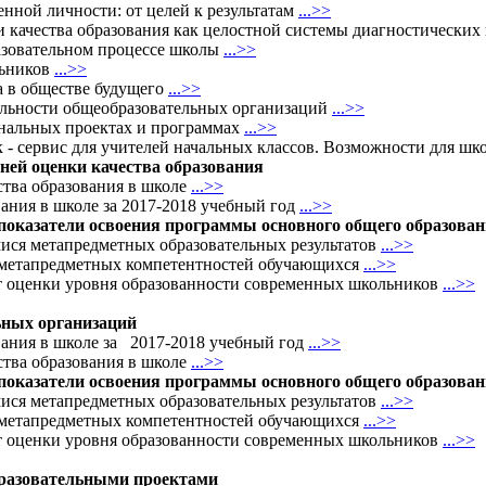
енной личности: от целей к результатам
...>>
 качества образования как целостной системы диагностически
азовательном процессе школы
...>>
льников
...>>
а в обществе будущего
...>>
тельности общеобразовательных организаций
...>>
ональных проектах и программах
...>>
 - сервис для учителей начальных классов. Возможности для шк
ней оценки качества образования
тва образования в школе
...>>
вания в школе за 2017-2018 учебный год
...>>
показатели освоения программы основного общего образова
мися метапредметных образовательных результатов
...>>
 метапредметных компетентностей обучающихся
...>>
ат оценки уровня образованности современных школьников
...>>
ьных организаций
вания в школе за
2017-2018 учебный год
...>>
тва образования в школе
...>>
 показатели освоения программы основного общего образова
мися метапредметных образовательных результатов
...>>
 метапредметных компетентностей обучающихся
...>>
ат оценки уровня образованности современных школьников
...>>
бразовательными проектами