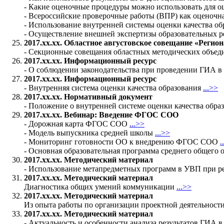
- Какие оценочные процедуры можно использовать для о
- Всероссийские проверочные работы (ВПР) как оценочн
- Использование внутренней системы оценки качества о
- Осуществление внешней экспертизы образовательных р
2017.хх.хх. Областное августовское совещание «Регио
- Секционные совещания областных методических объе
2017.хх.хх. Информационный ресурс
- О соблюдении законодательства при проведении ГИА в
2017.хх.хх. Информационный ресурс
- Внутренняя система оценки качества образования
...>>
2017.хх.хх. Нормативный документ
- Положение о внутренней системе оценки качества обр
2017.хх.хх. Вебинар:
Введение ФГОС СОО
- Дорожная карта ФГОС СОО
...>>
- Модель выпускника средней школы
...>>
- Мониторинг готовности ОО к внедрению ФГОС СОО
.
- Основная образовательная программа среднего общего 
2017.хх.хх. Методический материал
- Использование метапредметных программ в УВП при 
2017.хх.хх. Методический материал
Диагностика общих умений коммуникации
...>>
2017.хх.хх. Методический материал
Из опыта работы по организации проектной деятельност
2017.хх.хх. Методический материал
- Актуальность и особенности анализа результатов ГИА 