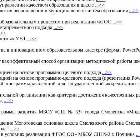
в управлении качеством образования в школе
...>>
азвития региональной и муниципальных систем образования
...>>
и образовательным процессом при реализации ФГОС
...>>
метапредметного подхода
...>>
..>>
дметных УУД
...>>
тва в инновационном образовательном кластере (формат PowerPo
т как эффективный способ организации методической работы ш
ацией на основе программно-целевого подхода
...>>
цией на основе программно-целевого подхода (презентация Pow
ой программы,заявленной для государственной аккредитации 
тельной организации как критерии достижения качественных р
од
...>>
рограммы развития МБОУ «СШ № 33» города Смоленска «Модел
дение Моготовская основная школа Смоленского района Смоле
хода"
...>>
ния в условиях реализации ФГОС ОО» МБОУ СШ №2 г. Починка
..