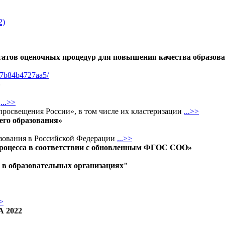
2)
льтатов оценочных процедур для повышения качества образов
d7b84b4727aa5/
»
.
...>>
просвещения России», в том числе их кластеризации
...>>
щего образования»
азования в Российской Федерации
...>>
 процесса в соответствии с обновленным ФГОС СОО»
в образовательных организациях"
>>
А 2022