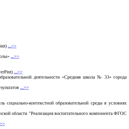
int)
...>>
колы»
...>>
erPint)
...>>
образовательной деятельности «Средняя школа № 33» города
езультатов
...>>
ь социально-контекстной образовательной среды в условиях
нской области "Реализация воспитательного компонента ФГОС
.>>