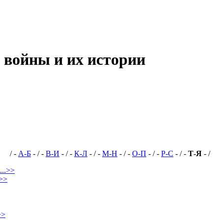
 войны и их истории
/ -
А-Б
- / -
В-И
- / -
К-Л
- / -
М-Н
- / -
О-П
- / -
Р-С
- / -
Т-Я
- /
...>>
.>>
>>