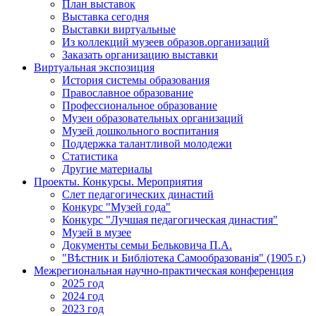
План выставок
Выставка сегодня
Выставки виртуальные
Из коллекций музеев образов.организаций
Заказать организацию выставки
Виртуальная экспозиция
История системы образования
Православное образование
Профессиональное образование
Музеи образовательных организаций
Музей дошкольного воспитания
Поддержка талантливой молодежи
Статистика
Другие материалы
Проекты. Конкурсы. Мероприятия
Cлет педагогических династий
Конкурс "Музей года"
Конкурс "Лучшая педагогическая династия"
Музей в музее
Документы семьи Бельковича П.А.
"Вѣстник и Библiотека Самообразованiя" (1905 г.)
Межрегиональная научно-практическая конференция
2025 год
2024 год
2023 год