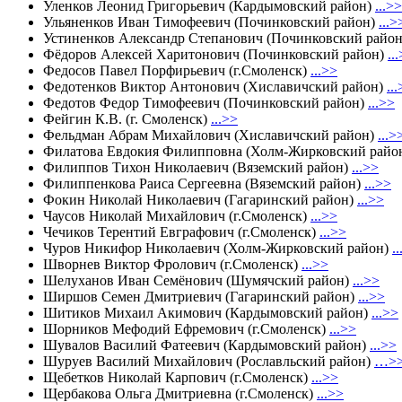
Уленков Леонид Григорьевич (Кардымовский район)
...>>
Ульяненков Иван Тимофеевич (Починковский район)
...>
Устиненков Александр Степанович (Починковский райо
Фёдоров Алексей Харитонович (Починковский район)
..
Федосов Павел Порфирьевич (г.Смоленск)
...>>
Федотенков Виктор Антонович (Хиславичский район)
..
Федотов Федор Тимофеевич (Починковский район)
...>>
Фейгин К.В. (г. Смоленск)
...>>
Фельдман Абрам Михайлович (Хиславичский район)
...>
Филатова Евдокия Филипповна (Холм-Жирковский райо
Филиппов Тихон Николаевич (Вяземский район)
...>>
Филиппенкова Раиса Сергеевна (Вяземский район)
...>>
Фокин Николай Николаевич (Гагаринский район)
...>>
Чаусов Николай Михайлович (г.Смоленск)
...>>
Чечиков Терентий Евграфович (г.Смоленск)
...>>
Чуров Никифор Николаевич (Холм-Жирковский район)
.
Шворнев Виктор Фролович (г.Смоленск)
...>>
Шелуханов Иван Семёнович (Шумячский район)
...>>
Ширшов Семен Дмитриевич (Гагаринский район)
...>>
Шитиков Михаил Акимович (Кардымовский район)
...>>
Шорников Мефодий Ефремович (г.Смоленск)
...>>
Шувалов Василий Фатеевич (Кардымовский район)
...>>
Шуруев Василий Михайлович (Рославльский район)
…>
Щебетков Николай Карпович (г.Смоленск)
...>>
Щербакова Ольга Дмитриевна (г.Смоленск)
...>>