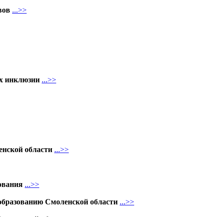
вов
...>>
ях инклюзии
...>>
енской области
...>>
ования
...>>
 образованию Смоленской области
...>>