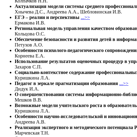
Колпачков Н.Н.
Актуализация модели системы среднего профессионал
Хнычева Д.С., Андреева А.А., Шебловинская И.В.
ЕГЭ – реалии и перспективы
...>>
Ермакова И.В.
Региональная модель управления качеством образова
Кольцова О.С.
Обеспечение безопасности и развития детей в информ
Петухов А.О.
Особенности психолого-педагогического сопровожден
Корнеева Е.А.
Использование результатов оценочных процедур в упр
Захаров С.П.
Социально-контекстное содержание профессиональны
Куришкина Л.А.
Педагог в зеркале прагматизации образования
...>>
Дидук И.А.
О совершенствовании системы информационно-библио
Мешков В.В.
Возможные модели учительского роста в образовател
Куришкина Л.А.
Особенности научно-исследовательской и инновационн
Андреева А.В.
Реализация экспертного и методического потенциала 
Марчевская Т.Н.